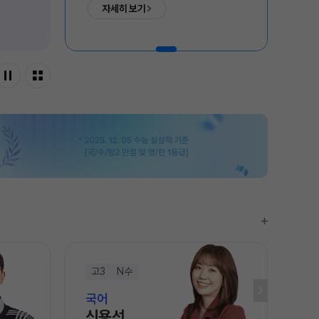
과학탐구
자세히 보기
매월 초 순차 개강
매
2026 썸머스쿨
논술
2027 재학생 정규반
2027 윈터스쿨
N
2026 입시결과
고3
N수
고
국어
국
신용선
임