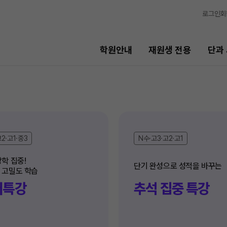
로그인
회
학원안내
재원생 전용
단과
단과 시간표
비스
LIVE 단과 집단 학습 시스템
2·고1·중3
N수·고3·고2·고1
고3·N수
7월 정규·특강 단과
학 집중! 

 고밀도 학습
8월 정규·특강 단과
기
머특강
추석 집중 특강
9월 정규·특강 단과
N
반수 특강
고사
대학별 논술 파이널 특강
N
엄 모의고사