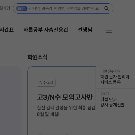
원가입
 시간표
바른공부 자습전용관
선생님
바른공부 자습전용관
선생님
학원소식
바른공부 자습전용관 안내
선생님 커리큘럼
러셀 전주학원
학원 문자 알리미
서비스 등록
N수
N
N수
선생님
N수·고3
2027 N수 정규반
전체
2027
성공적인 N수 생활을 위한 완벽한 
고3/N수 모의고사반
반
러셀 단과
성공 루트
2027 N수 패키지반
국어
강사 공개선발
실전 감각 완성을 위한 최종 점검

2027
반
2027 반수반
수학
8월 말 개설!
2027 파이널 정규반
N수 패키지반
영어
N
사회탐구
고3·고2·고1