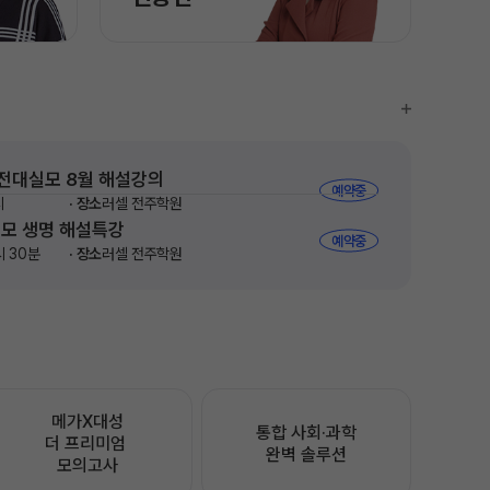
 전대실모 8월 해설강의
예약중
시
장소
러셀 전주학원
실모 생명 해설특강
예약중
4시 30분
장소
러셀 전주학원
메가X대성

통합 사회·과학

더 프리미엄 
완벽 솔루션
모의고사