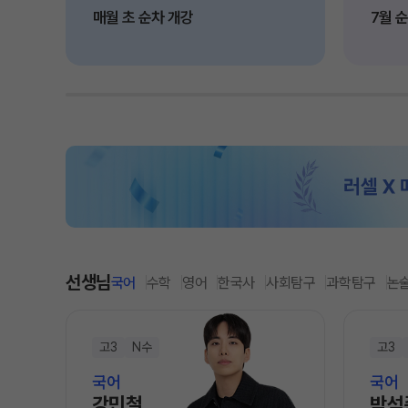
온라인 상담
매월 초 순차 개강
7월 
ALPHA 모의고사
카카오톡 빠른 상담
수학 아이젠
학원 시설
통합사회·과학 학평 대
2026 수능 적중 문항
위치안내
재원생 특별 혜택
설명회·공개특강
메가패스 특별 지원
2026년 모의고사 일정
메가 스마트 리포트
실시간 질문답변 앱 Q
선생님
국어
수학
영어
한국사
사회탐구
과학탐구
논
고3
N수
고3
국어
국어
강민철
박석