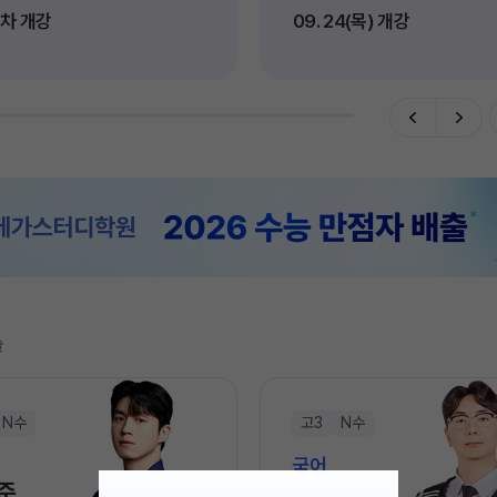
순차 개강
09. 24(목) 개강
고3·고2·고1
썸머특강
비
8~9월 중간고사 대비 강좌
N
추석 집중 특강
N
고2 수능 시작반
N
중3
[중3] 고등 대비반
N
UBE
술
N수
고3
N수
국어
준
박영호
N
신규