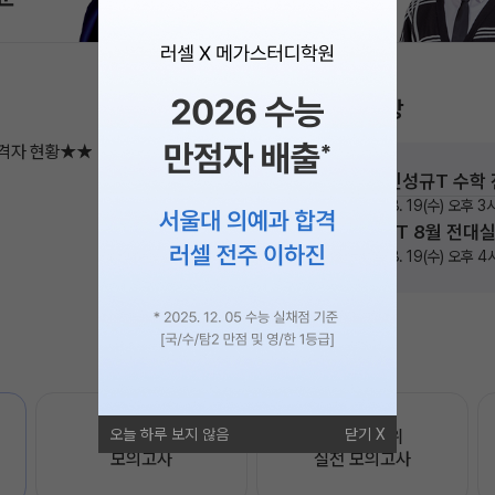
설명회·공개특강
합격자 현황★★
2026. 03. 20(금)
2026. 01. 18(일)
신성규T 수학
N수
고3
2026. 07. 30(목)
일시
2026. 08. 19(수) 오후 3
2026. 07. 21(화)
2026. 08. 01(토)
박재찬T 8월 전대
N수
일시
2026. 08. 19(수) 오후 
오늘 하루 보지 않음
닫기
OMEGA

전국 대단위

모의고사
실전 모의고사