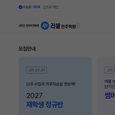
수능
D-104
인트로 메인
학원안내
재원생 전용
모집안내
원장 인사말
편리한 온라인 서
고3·고2·고1
고3·고
공지사항
모의고사 접수
학원 소개
재원생 콘텐츠
여름 방
단과 수업과 의무자습을 한방에!
단기간
주간 식단표
학습 콘텐츠 한눈에 보
2027
썸
셔틀버스 안내
OMEGA 모의고사
재학생 정규반
전국 대단위 실전 모의
학원 상담
메가X대성 더 프리미