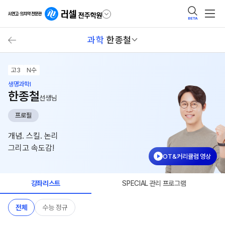
BETA
과학
한종철
고3
N수
생명과학I
한종철
선생님
프로필
개념. 스킬. 논리
그리고 속도감!
OT&커리큘럼 영상
강좌리스트
SPECIAL 관리 프로그램
전체
수능 정규