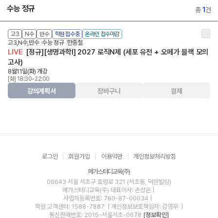
수능 정규
총
1
건
고3
N수
반수
학원 접수중
온라인 접수마감
고3,N수,반수
수능 정규
한종철
LIVE
[정규][생명과학I] 2027 로직N제 (세포 유전 + 오메가 블랙 모의
고사)
8월11일(화) 개강
[화] 18:30-22:00
강의계획서
장바구니
결제
로그인
회원가입
이용약관
개인정보처리방침
메가스터디교육(주)
06643 서울 서초구 효령로 321 (서초동, 덕원빌딩)
메가스터디교육(주)
대표이사: 손성은 |
사업자등록번호: 780-87-00034
|
학원 고객센터: 1588-7887
| 개인정보보호책임자: 김영무
|
통신판매번호: 2015-서울서초-0678
[정보확인]