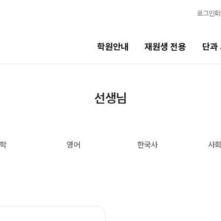
로그인
회
학원안내
재원생 전용
단과
단과 시간표
선생님
비스
LIVE 단과 집단 학습 시스템
고3·N수
학
영어
한국사
사
7월 정규·특강 단과
8월 정규·특강 단과
기
9월 정규·특강 단과
N
반수 특강
고사
대학별 논술 파이널 특강
N
엄 모의고사