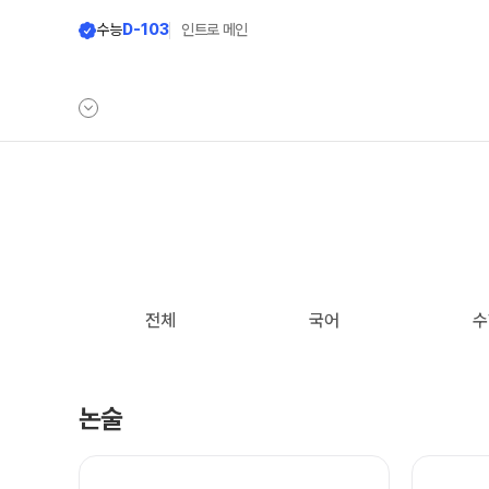
수능
D-103
인트로 메인
학원안내
재원생 전용
원장 인사말
편리한 온라인 서
공지사항
모의고사 접수
전체
국어
수
학원 소개
재원생 콘텐츠
주간 식단표
학습 콘텐츠 한눈에 보
논술
셔틀버스 안내
OMEGA 모의고사
전국 대단위 실전 모의
학원 상담
메가X대성 더 프리미