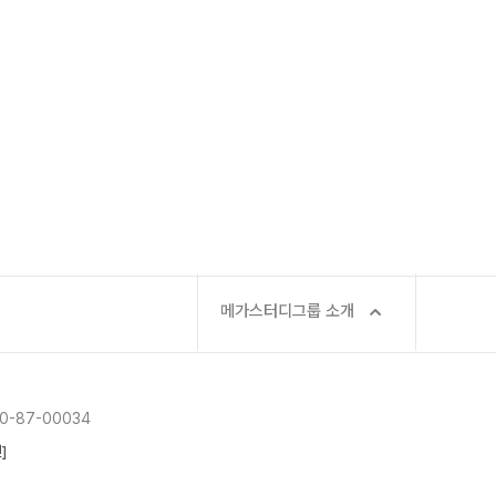
과학탐구
2026 썸머스쿨
논술
2027 재학생 정규반
2027 윈터스쿨
N
2026 입시결과
메가스터디그룹 소개
-87-00034
]