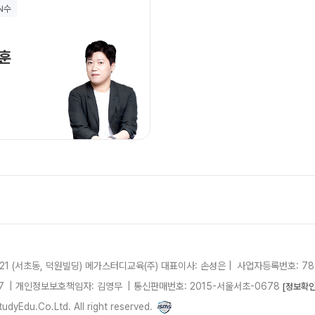
 N수
고3·고2·고1
썸머특강
김지훈 선생님 홈 바로가기
훈
비
8~9월 중간고사 대비 강좌
N
추석 집중 특강
N
고2 수능 시작반
N
중3
[중3] 고등 대비반
N
UBE
21 (서초동, 덕원빌딩)
메가스터디교육(주)
대표이사: 손성은 |
사업자등록번호: 780
7
| 개인정보보호책임자: 김영무
|
통신판매번호: 2015-서울서초-0678
[정보확인
dyEdu.Co.Ltd. All right reserved.