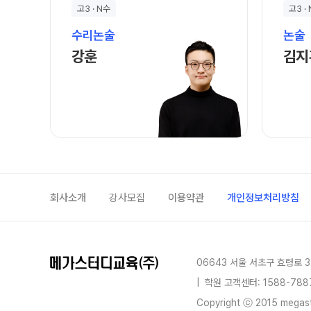
온라인 상담
고3 · N수
고3 ·
ALPHA 모의고사
카카오톡 빠른 상담
수리논술
논술
수학 아이젠
강훈 선생님 홈 바로가기
강훈
김지
학원 시설
통합사회·과학 학평 대
2026 수능 적중 문항
위치안내
재원생 특별 혜택
설명회·공개특강
메가패스 특별 지원
2026년 모의고사 일정
메가 스마트 리포트
실시간 질문답변 앱 Q
회사소개
강사모집
이용약관
개인정보처리방침
06643 서울 서초구 효령로 3
|
학원 고객센터: 1588-788
Copyright ⓒ 2015 megastu