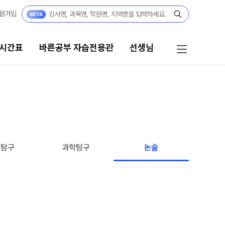
원가입
 시간표
바른공부 자습전용관
선생님
바른공부 자습전용관
선생님
바른공부 자습전용관 안내
선생님 커리큘럼
N수
선생님
회탐구
과학탐구
논술
2027 N수 정규반
전체
2027 N수 패키지반
국어
2027 반수반
수학
2027 파이널 정규반
영어
N
사회탐구
고3·고2·고1