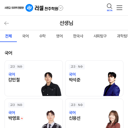
BETA
선생님
전체
국어
수학
영어
한국사
사회탐구
과학탐
국어
고3 · N수
고3 · N수
국어
국어
강민철 선생님 홈 바로가기
박석준 선생님 홈 바로가기
강민철
박석준
고3 · N수
고3 · N수
국어
국어
박영호 선생님 홈 바로가기
신용선 선생님 홈 바로가기
박영호
신용선
N