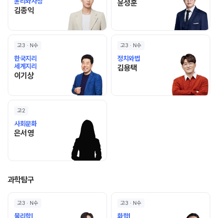
윤리와사상
윤성훈 선생님 홈 바로가기
윤성훈
김종익 선생님 홈 바로가기
김종익
고3 · N수
고3 · N수
한국지리
정치와법
세계지리
김용택 선생님 홈 바로가기
김용택
이기상 선생님 홈 바로가기
이기상
고2
사회문화
은서영 선생님 홈 바로가기
은서영
과학탐구
고3 · N수
고3 · N수
물리학I
화학I