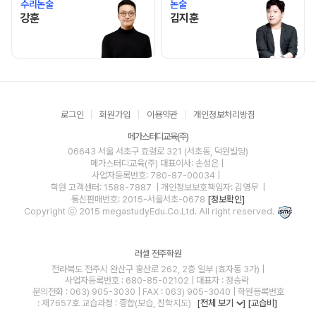
수리논술
논술
강훈 선생님 홈 바로가기
김지훈 선생님 홈 바로가기
강훈
김지훈
로그인
회원가입
이용약관
개인정보처리방침
메가스터디교육(주)
06643 서울 서초구 효령로 321 (서초동, 덕원빌딩)
메가스터디교육(주)
대표이사: 손성은 |
사업자등록번호: 780-87-00034
|
학원 고객센터: 1588-7887
| 개인정보보호책임자: 김영무
|
통신판매번호: 2015-서울서초-0678
[정보확인]
Copyright ⓒ 2015 megastudyEdu.Co.Ltd. All right reserved.
러셀 전주학원
전라북도 전주시 완산구 홍산로 262, 2층 일부 (효자동 3가) |
사업자등록번호 : 680-85-02102 | 대표자 : 정승락
문의전화 : 063) 905-3030 | FAX : 063) 905-3040 | 학원등록번호
: 제7657호 교습과정 : 종합(보습, 진학지도)
[전체 보기
]
[교습비]