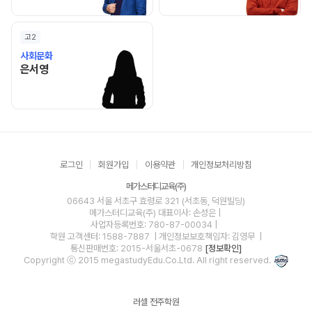
고2
사회문화
은서영 선생님 홈 바로가기
은서영
로그인
회원가입
이용약관
개인정보처리방침
메가스터디교육(주)
06643 서울 서초구 효령로 321 (서초동, 덕원빌딩)
메가스터디교육(주)
대표이사: 손성은 |
사업자등록번호: 780-87-00034
|
학원 고객센터: 1588-7887
| 개인정보보호책임자: 김영무
|
통신판매번호: 2015-서울서초-0678
[정보확인]
Copyright ⓒ 2015 megastudyEdu.Co.Ltd. All right reserved.
러셀 전주학원