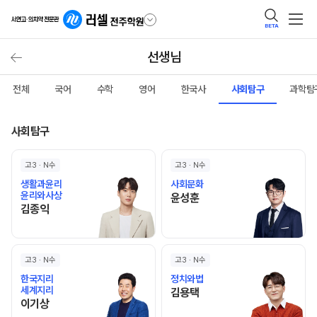
BETA
선생님
전체
국어
수학
영어
한국사
사회탐구
과학탐
사회탐구
고3 · N수
고3 · N수
생활과윤리
사회문화
윤리와사상
윤성훈 선생님 홈 바로가기
윤성훈
김종익 선생님 홈 바로가기
김종익
고3 · N수
고3 · N수
한국지리
정치와법
세계지리
김용택 선생님 홈 바로가기
김용택
이기상 선생님 홈 바로가기
이기상