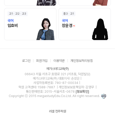
고1 · 고2 · 고3
중3 · 고1
국어
국어
임효비 선생님 홈 바로가기
장윤경 선생님 홈 바로
임효비
장윤경
N
로그인
회원가입
이용약관
개인정보처리방침
메가스터디교육(주)
06643 서울 서초구 효령로 321 (서초동, 덕원빌딩)
메가스터디교육(주)
대표이사: 손성은 |
사업자등록번호: 780-87-00034
|
학원 고객센터: 1588-7887
| 개인정보보호책임자: 김영무
|
통신판매번호: 2015-서울서초-0678
[정보확인]
Copyright ⓒ 2015 megastudyEdu.Co.Ltd. All right reserved.
러셀 전주학원