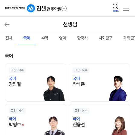
BETA
선생님
전체
국어
수학
영어
한국사
사회탐구
과학탐
국어
고3 · N수
고3 · N수
국어
국어
강민철 선생님 홈 바로가기
박석준 선생님 홈 바로가기
강민철
박석준
고3 · N수
고3 · N수
국어
국어
박영호 선생님 홈 바로가기
신용선 선생님 홈 바로가기
박영호
신용선
N