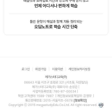
태블릿과 모바일로 시간과 장소에 구애 받지 않고
언제 어디서나 편하게 학습
틀린 문항이 해설과 함께 자동 정리되는
오답노트로 학습 시간 단축
로그인
회원가입
이용약관
개인정보처리방침
메가스터디교육(주)
06643 서울 서초구 효령로 321 (서초동, 덕원빌딩)
메가스터디교육(주)
대표이사: 손성은 |
사업자등록번호: 780-87-00034
|
학원 고객센터: 1588-7887
| 개인정보보호책임자: 김영무
|
통신판매번호: 2015-서울서초-0678
[정보확인]
Copyright ⓒ 2015 megastudyEdu.Co.Ltd. All right reserved.