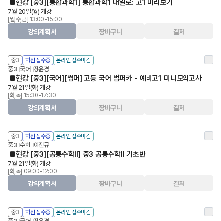
■현강 [중3][통합과학1] 통합과학1 내일로: 고1 미리보기
7월 20일(월) 개강
[월,수,금] 13:00-15:00
강의계획서
장바구니
결제
중3
학원 접수중
온라인 접수마감
중3
국어
장윤경
■현강 [중3][국어][썸머] 고등 국어 범퍼카 - 예비고1 미니모의고사
7월 21일(화) 개강
[화,목] 15:30-17:30
강의계획서
장바구니
결제
중3
학원 접수중
온라인 접수마감
중3
수학
이진규
■현강 [중3][공통수학Ⅱ] 중3 공통수학Ⅱ 기초반
7월 21일(화) 개강
[화,목] 09:00-12:00
강의계획서
장바구니
결제
중3
학원 접수중
온라인 접수마감
중3
국어
장윤경