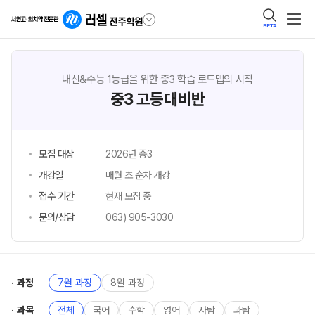
BETA
내신&수능 1등급을 위한 중3 학습 로드맵의 시작
중3 고등대비반
모집 대상
2026년 중3
개강일
매월 초 순차 개강
접수 기간
현재 모집 중
문의/상담
063) 905-3030
과정
7월 과정
8월 과정
과목
전체
국어
수학
영어
사탐
과탐