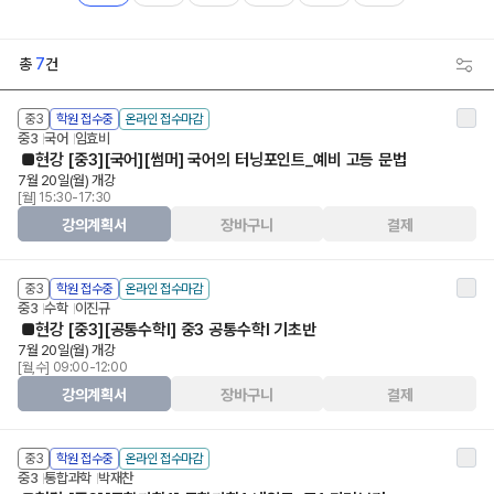
총
7
건
중3
학원 접수중
온라인 접수마감
중3
국어
임효비
■현강 [중3][국어][썸머] 국어의 터닝포인트_예비 고등 문법
7월 20일(월) 개강
[월] 15:30-17:30
강의계획서
장바구니
결제
중3
학원 접수중
온라인 접수마감
중3
수학
이진규
■현강 [중3][공통수학Ⅰ] 중3 공통수학Ⅰ 기초반
7월 20일(월) 개강
[월,수] 09:00-12:00
강의계획서
장바구니
결제
중3
학원 접수중
온라인 접수마감
중3
통합과학
박재찬