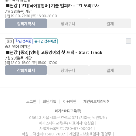
■현강 [고1][국어][썸머] 기출 범퍼카 - 고1 모의고사
7월 23일(목) 개강
[목] 19:30-21:30 [토] 16:00-18:00
강의계획서
장바구니
결제
중3
학원 접수중
온라인 접수마감
중3
영어
이가은
■현강 [중3][영어] 고등영어의 첫 트랙 - Start Track
7월 23일(목) 개강
[목] 13:00-15:00 [금] 15:00-17:00
강의계획서
장바구니
결제
로그인
회원가입
이용약관
개인정보처리방침
메가스터디교육(주)
06643 서울 서초구 효령로 321 (서초동, 덕원빌딩)
메가스터디교육(주)
대표이사: 손성은 |
사업자등록번호: 780-87-00034
|
학원 고객센터: 1588-7887
| 개인정보보호책임자: 김영무
|