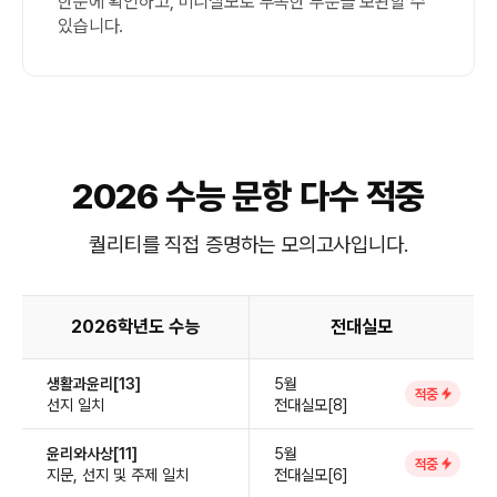
한눈에 확인하고, 미니실모로 부족한 부분을 보완할 수
있습니다.
2026 수능 문항 다수 적중
퀄리티를 직접 증명하는 모의고사입니다.
2026학년도 수능
전대실모
생활과윤리[13]
5월
적중
선지 일치
전대실모[8]
윤리와사상[11]
5월
적중
지문, 선지 및 주제 일치
전대실모[6]