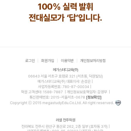
100% 실력 발휘
전대실모가 ‘답’입니다.
로그인
회원가입
이용약관
개인정보처리방침
메가스터디교육(주)
06643 서울 서초구 효령로 321 (서초동, 덕원빌딩)
메가스터디교육(주)
대표이사: 손성은 |
사업자등록번호: 780-87-00034
|
학원 고객센터: 1588-7887
| 개인정보보호책임자: 김영무
|
통신판매번호: 2015-서울서초-0678
[정보확인]
Copyright ⓒ 2015 megastudyEdu.Co.Ltd. All right reserved.
러셀 전주학원
전라북도 전주시 완산구 홍산로 262, 2층 일부 (효자동 3가) |