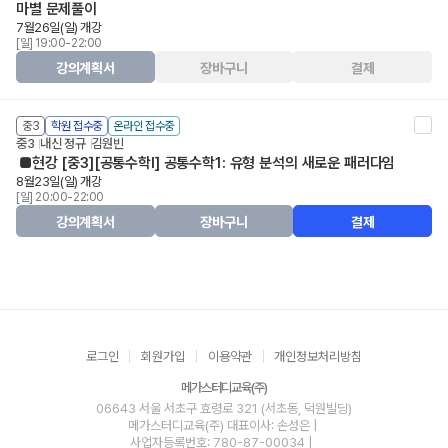
마별 문제풀이
7월26일(일) 개강
[일] 19:00-22:00
강의계획서
장바구니
결제
중3
학원 접수중
온라인 접수중
중3
내신 정규
김원빈
■현강 [중3][공통수학Ⅰ] 공통수학1: 유형 분석의 새로운 패러다임
8월23일(일) 개강
[일] 20:00-22:00
강의계획서
장바구니
결제
로그인
회원가입
이용약관
개인정보처리방침
메가스터디교육(주)
06643 서울 서초구 효령로 321 (서초동, 덕원빌딩)
메가스터디교육(주)
대표이사: 손성은 |
사업자등록번호: 780-87-00034
|