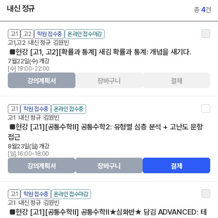
내신 정규
총
4
건
고1
고2
학원 접수중
온라인 접수마감
고1,고2
내신 정규
김원빈
■현강 [고1, 고2][확률과 통계] 새김 확률과 통계: 개념을 새기다.
7월22일(수) 개강
[수] 19:00-22:00
강의계획서
장바구니
결제
고1
학원 접수중
온라인 접수중
고1
내신 정규
김원빈
■현강 [고1][공통수학Ⅱ] 공통수학2: 유형별 심층 분석 + 고난도 문항
접근
8월23일(일) 개강
[일] 16:00-18:00
강의계획서
장바구니
결제
고1
학원 접수중
온라인 접수마감
고1
내신 정규
김원빈
■현강 [고1][공통수학Ⅱ] 공통수학Ⅱ★심화반★ 담김 ADVANCED: 테