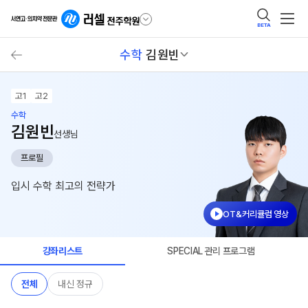
BETA
수학
김원빈
고1
고2
수학
김원빈
선생님
프로필
입시 수학 최고의 전략가
OT&커리큘럼 영상
강좌리스트
SPECIAL 관리 프로그램
전체
내신 정규