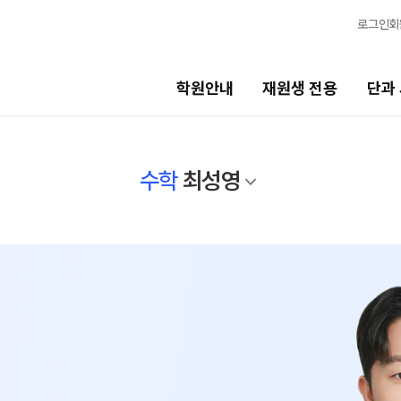
로그인
회
학원안내
재원생 전용
단과
단과 시간표
수학
최성영
비스
LIVE 단과 집단 학습 시스템
고3·N수
7월 정규·특강 단과
8월 정규·특강 단과
기
9월 정규·특강 단과
N
반수 특강
고사
대학별 논술 파이널 특강
N
엄 모의고사