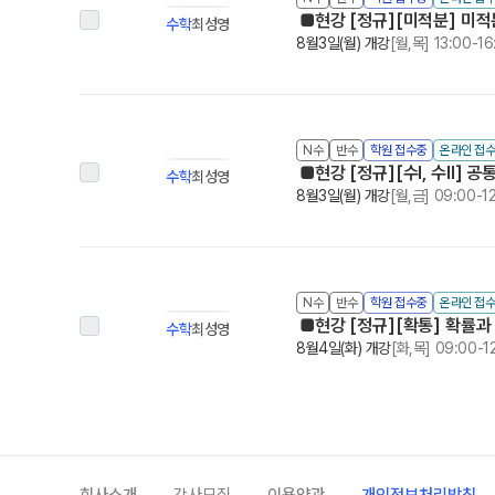
■현강 [정규][미적분] 미적
수학
최성영
8월3일(월) 개강
[월,목] 13:00-16
N수
반수
학원 접수중
온라인 접
■현강 [정규][수Ⅰ, 수Ⅱ] 공
수학
최성영
8월3일(월) 개강
[월,금] 09:00-1
N수
반수
학원 접수중
온라인 접
■현강 [정규][확통] 확률과
수학
최성영
8월4일(화) 개강
[화,목] 09:00-1