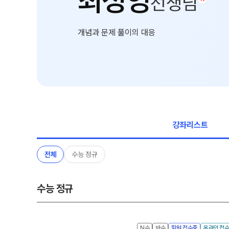
최성영
선생님
온라인 상담
ALPHA 모의고사
카카오톡 빠른 상담
수학 아이젠
개념과 문제 풀이의 대응
학원 시설
통합사회·과학 학평 대
2026 수능 적중 문항
위치안내
재원생 특별 혜택
설명회·공개특강
메가패스 특별 지원
2026년 모의고사 일정
메가 스마트 리포트
실시간 질문답변 앱 Q
강좌리스트
전체
수능 정규
수능 정규
N수
반수
학원 접수중
온라인 접