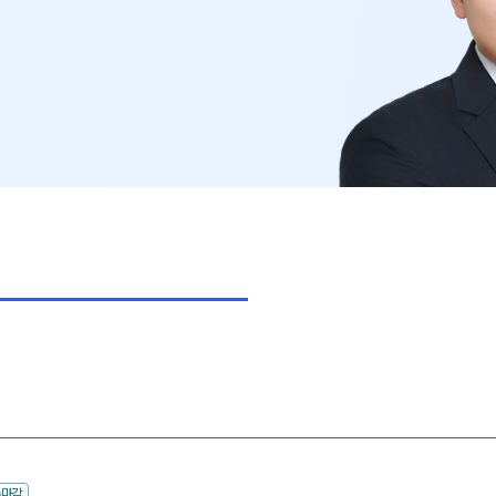
고3·고2·고1
썸머특강
비
8~9월 중간고사 대비 강좌
N
추석 집중 특강
N
고2 수능 시작반
N
중3
[중3] 고등 대비반
N
UBE
수마감