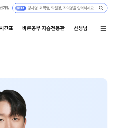
원가입
 시간표
바른공부 자습전용관
선생님
바른공부 자습전용관
선생님
바른공부 자습전용관 안내
선생님 커리큘럼
N수
선생님
2027 N수 정규반
전체
2027 N수 패키지반
국어
2027 반수반
수학
2027 파이널 정규반
영어
N
사회탐구
고3·고2·고1