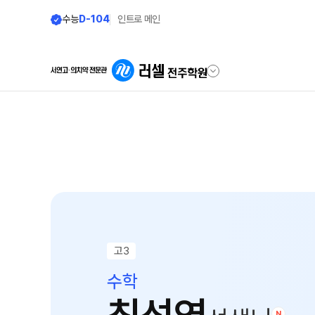
수능
D-104
인트로 메인
학원안내
재원생 전용
원장 인사말
편리한 온라인 서
공지사항
모의고사 접수
학원 소개
재원생 콘텐츠
주간 식단표
학습 콘텐츠 한눈에 보
고3
셔틀버스 안내
OMEGA 모의고사
수학
전국 대단위 실전 모의
학원 상담
메가X대성 더 프리미
N