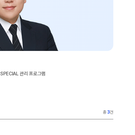
과학탐구
2026 썸머스쿨
논술
2027 재학생 정규반
2027 윈터스쿨
N
2026 입시결과
SPECIAL 관리 프로그램
총
3
건