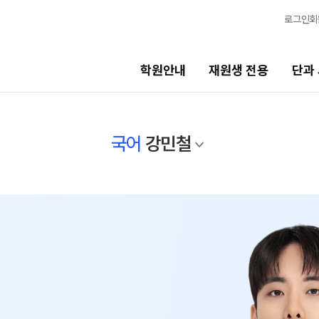
로그인
회
학원안내
재원생 전용
단과
단과 시간표
국어
강민철
비스
LIVE 단과 집단 학습 시스템
고3·N수
7월 정규·특강 단과
8월 정규·특강 단과
기
9월 정규·특강 단과
N
반수 특강
고사
대학별 논술 파이널 특강
N
엄 모의고사