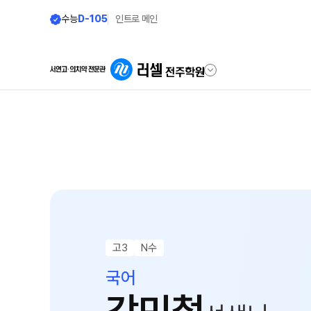
수능
D-105
인트로 메인
학원안내
재원생 전용
원장 인사말
편리한 온라인 서
공지사항
모의고사 접수
학원 소개
재원생 콘텐츠
주간 식단표
학습 콘텐츠 한눈에 보
고3
N수
셔틀버스 안내
OMEGA 모의고사
국어
전국 대단위 실전 모의
학원 상담
메가X대성 더 프리미