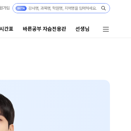
원가입
 시간표
바른공부 자습전용관
선생님
바른공부 자습전용관
선생님
바른공부 자습전용관 안내
선생님 커리큘럼
N수
선생님
2027 N수 정규반
전체
2027 N수 패키지반
국어
2027 반수반
수학
2027 파이널 정규반
영어
N
사회탐구
고3·고2·고1