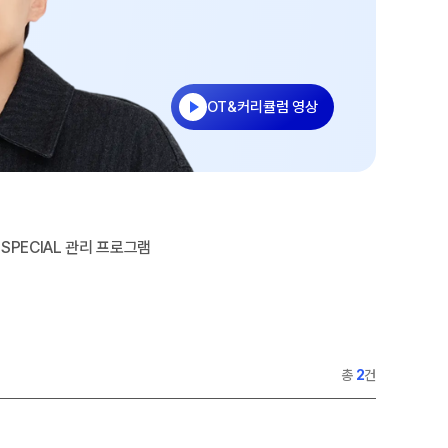
과학탐구
2026 썸머스쿨
논술
2027 재학생 정규반
2027 윈터스쿨
N
OT&커리큘럼 영상
2026 입시결과
SPECIAL 관리 프로그램
총
2
건