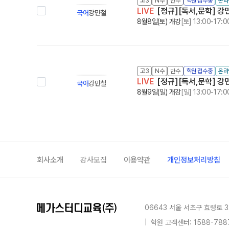
고3
N수
반수
학원 접수중
온라
LIVE
[정규][독서,문학] 강민
국어
강민철
8월8일(토) 개강
[토] 13:00-17:0
고3
N수
반수
학원 접수중
온라
LIVE
[정규][독서,문학] 강민
국어
강민철
8월9일(일) 개강
[일] 13:00-17:0
회사소개
강사모집
이용약관
개인정보처리방침
06643 서울 서초구 효령로 3
|
학원 고객센터: 1588-788