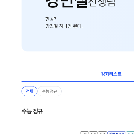
강민철
선생님
온라인 상담
ALPHA 모의고사
카카오톡 빠른 상담
수학 아이젠
현강?
학원 시설
통합사회·과학 학평 대
강민철 하나면 된다.
2026 수능 적중 문항
위치안내
재원생 특별 혜택
설명회·공개특강
메가패스 특별 지원
2026년 모의고사 일정
메가 스마트 리포트
실시간 질문답변 앱 Q
강좌리스트
전체
수능 정규
수능 정규