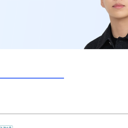
고3·고2·고1
썸머특강
비
8~9월 중간고사 대비 강좌
N
추석 집중 특강
N
고2 수능 시작반
N
중3
[중3] 고등 대비반
N
UBE