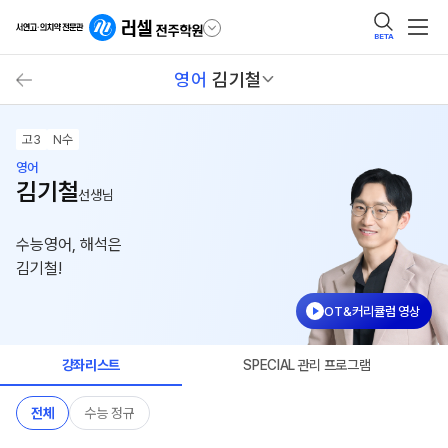
BETA
영어
김기철
고3
N수
영어
김기철
선생님
수능영어, 해석은
김기철!
OT&커리큘럼 영상
강좌리스트
SPECIAL 관리 프로그램
전체
수능 정규