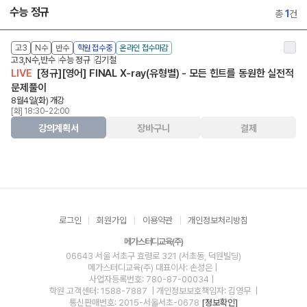
수능 정규
총
1
건
고3
N수
반수
학원 접수중
온라인 접수마감
고3,N수,반수
수능 정규
김기철
LIVE
[정규][영어] FINAL X-ray(유형별) - 모든 힌트를 동원한 실전적
문제풀이
8월4일(화) 개강
[화] 18:30-22:00
강의계획서
장바구니
결제
로그인
회원가입
이용약관
개인정보처리방침
메가스터디교육(주)
06643 서울 서초구 효령로 321 (서초동, 덕원빌딩)
메가스터디교육(주)
대표이사: 손성은 |
사업자등록번호: 780-87-00034
|
학원 고객센터: 1588-7887
| 개인정보보호책임자: 김영무
|
통신판매번호: 2015-서울서초-0678
[정보확인]