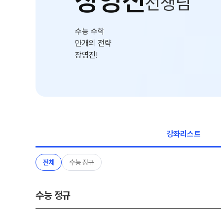
장영진
선생님
온라인 상담
ALPHA 모의고사
카카오톡 빠른 상담
수학 아이젠
수능 수학
학원 시설
통합사회·과학 학평 대
만개의 전략
2026 수능 적중 문항
장영진!
위치안내
재원생 특별 혜택
설명회·공개특강
메가패스 특별 지원
2026년 모의고사 일정
메가 스마트 리포트
실시간 질문답변 앱 Q
강좌리스트
전체
수능 정규
수능 정규