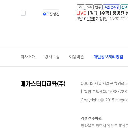
고3
N수
반수
학원 접수중
온라
LIVE
[정규][수학] 장영진 
수학
장영진
8월10일(월) 개강
[월] 18:30-22:
회사소개
강사모집
이용약관
개인정보처리방침
06643 서울 서초구 효령로 3
|
학원 고객센터: 1588-788
Copyright ⓒ 2015 megastu
러셀 전주학원
전라북도 전주시 완산구 홍산로 26