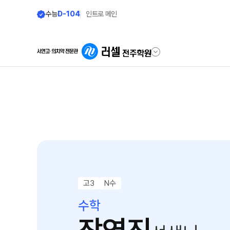
수능
D-104
인트로 메인
학원안내
재원생 전용
원장 인사말
편리한 온라인 서
공지사항
모의고사 접수
학원 소개
재원생 콘텐츠
주간 식단표
학습 콘텐츠 한눈에 보
고3
N수
셔틀버스 안내
OMEGA 모의고사
수학
전국 대단위 실전 모의
학원 상담
메가X대성 더 프리미