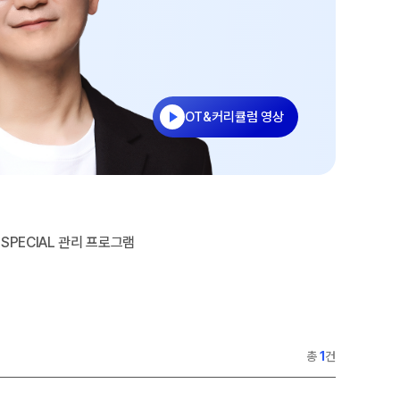
과학탐구
2026 썸머스쿨
논술
2027 재학생 정규반
2027 윈터스쿨
N
2026 입시결과
OT&커리큘럼 영상
SPECIAL 관리 프로그램
총
1
건