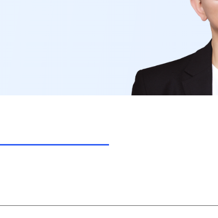
고3·고2·고1
썸머특강
비
8~9월 중간고사 대비 강좌
N
추석 집중 특강
N
고2 수능 시작반
N
중3
[중3] 고등 대비반
N
UBE