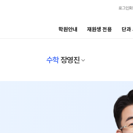
로그인
회
학원안내
재원생 전용
단과
단과 시간표
수학
장영진
비스
LIVE 단과 집단 학습 시스템
고3·N수
7월 정규·특강 단과
8월 정규·특강 단과
기
9월 정규·특강 단과
N
반수 특강
고사
대학별 논술 파이널 특강
N
엄 모의고사