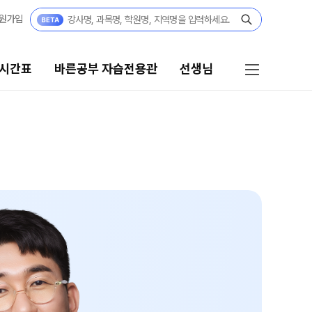
원가입
 시간표
바른공부 자습전용관
선생님
바른공부 자습전용관
선생님
바른공부 자습전용관 안내
선생님 커리큘럼
N수
선생님
2027 N수 정규반
전체
2027 N수 패키지반
국어
2027 반수반
수학
2027 파이널 정규반
영어
N
사회탐구
고3·고2·고1