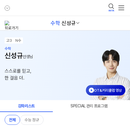
BETA
수학
신성규
고3
N수
수학
신성규
선생님
스스로를 믿고,
한 걸음 더.
OT&커리큘럼 영상
강좌리스트
SPECIAL 관리 프로그램
전체
수능 정규