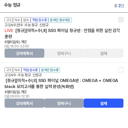
수능 정규
총
2
건
고3
N수
반수
학원 접수중
온라인 접수마감
고3,N수,반수
수능 정규
신성규
LIVE
[정규][미적+수I,II] SSG 파이널 정규반 : 만점을 위한 실전 감각
훈련
8월8일(토) 개강
[토] 18:30-22:00
강의계획서
장바구니
결제
고3
N수
학원 접수중
온라인 접수중
고3,N수
수능 정규
신성규
[정규][미적+수I,II] SSG 파이널 OMEGA반 : OMEGA + OMEGA
black 모의고사를 통한 실력 완성(녹화반)
8월9일(일) 개강
[일] 09:00-12:30
강의계획서
장바구니
결제