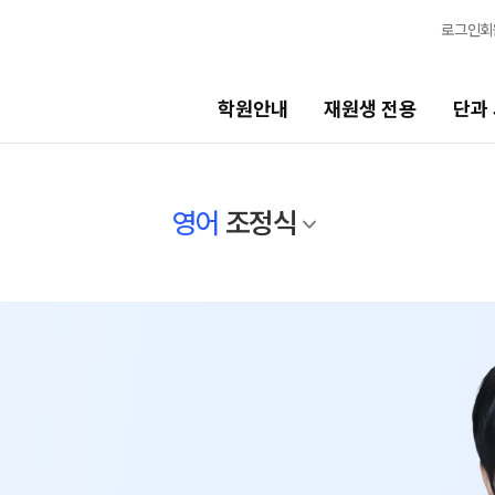
로그인
회
학원안내
재원생 전용
단과
단과 시간표
영어
조정식
비스
LIVE 단과 집단 학습 시스템
고3·N수
7월 정규·특강 단과
8월 정규·특강 단과
기
9월 정규·특강 단과
N
반수 특강
고사
대학별 논술 파이널 특강
N
엄 모의고사