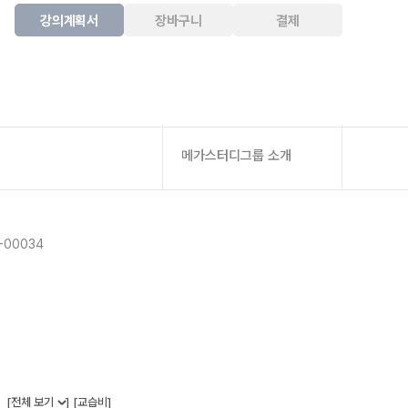
강의계획서
장바구니
결제
메가스터디그룹 소개
-00034
[전체 보기
]
[교습비]