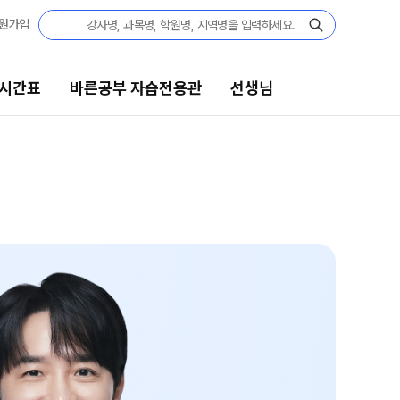
원가입
 시간표
바른공부 자습전용관
선생님
바른공부 자습전용관
선생님
바른공부 자습전용관 안내
선생님 커리큘럼
N수
선생님
2027 N수 정규반
전체
2027 N수 패키지반
국어
2027 반수반
수학
2027 파이널 정규반
영어
N
사회탐구
고3·고2·고1