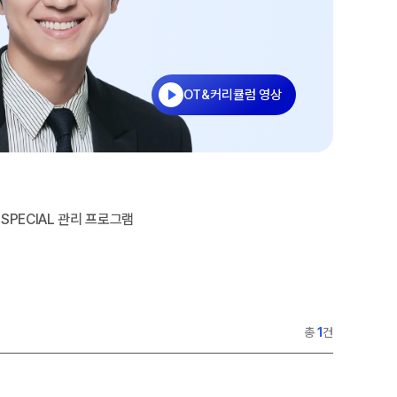
과학탐구
2026 썸머스쿨
논술
2027 재학생 정규반
2027 윈터스쿨
N
OT&커리큘럼 영상
2026 입시결과
SPECIAL 관리 프로그램
총
1
건