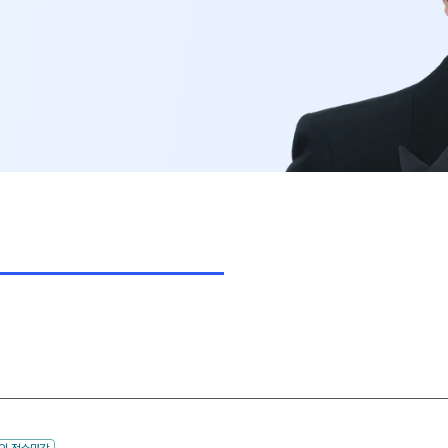
고3·고2·고1
썸머특강
비
8~9월 중간고사 대비 강좌
N
추석 집중 특강
N
고2 수능 시작반
N
중3
[중3] 고등 대비반
N
UBE