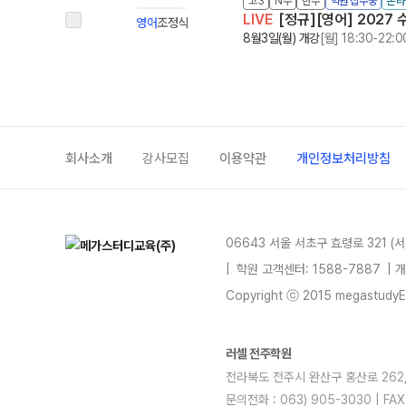
고3
N수
반수
학원 접수중
온라
LIVE
[정규][영어] 2027 
영어
조정식
8월3일(월) 개강
[월] 18:30-22:0
회사소개
강사모집
이용약관
개인정보처리방침
06643 서울 서초구 효령로 321 (
|
학원 고객센터: 1588-7887
| 
Copyright ⓒ 2015 megastudyEdu
러셀 전주학원
전라북도 전주시 완산구 홍산로 262, 2
문의전화 : 063) 905-3030 | F