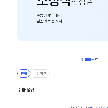
조정식
선생님
온라인 상담
ALPHA 모의고사
카카오톡 빠른 상담
수학 아이젠
수능영어의 대세를
학원 시설
통합사회·과학 학평 대
넘은 새로운 시대
2026 수능 적중 문항
위치안내
재원생 특별 혜택
설명회·공개특강
메가패스 특별 지원
2026년 모의고사 일정
메가 스마트 리포트
실시간 질문답변 앱 Q
강좌리스트
전체
수능 정규
수능 정규