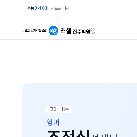
수능
D-103
인트로 메인
학원안내
재원생 전용
원장 인사말
편리한 온라인 서
공지사항
모의고사 접수
학원 소개
재원생 콘텐츠
주간 식단표
학습 콘텐츠 한눈에 보
고3
N수
셔틀버스 안내
OMEGA 모의고사
영어
전국 대단위 실전 모의
학원 상담
메가X대성 더 프리미