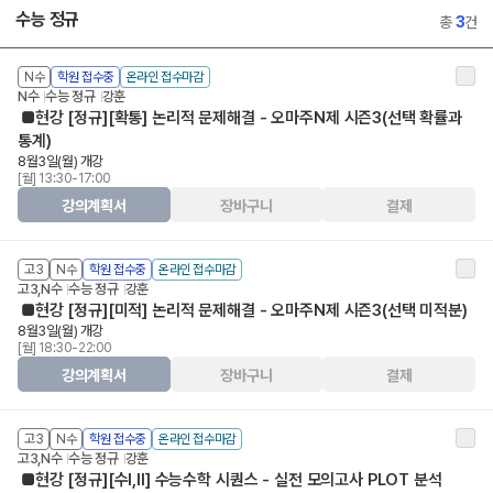
수능 정규
총
3
건
N수
학원 접수중
온라인 접수마감
N수
수능 정규
강훈
■현강 [정규][확통] 논리적 문제해결 - 오마주N제 시즌3(선택 확률과
통계)
8월3일(월) 개강
[월] 13:30-17:00
강의계획서
장바구니
결제
고3
N수
학원 접수중
온라인 접수마감
고3,N수
수능 정규
강훈
■현강 [정규][미적] 논리적 문제해결 - 오마주N제 시즌3(선택 미적분)
8월3일(월) 개강
[월] 18:30-22:00
강의계획서
장바구니
결제
고3
N수
학원 접수중
온라인 접수마감
고3,N수
수능 정규
강훈
■현강 [정규][수I,II] 수능수학 시퀀스 - 실전 모의고사 PLOT 분석