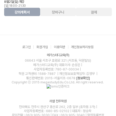
8월2일(일) 개강
[일] 18:00-21:30
강의계획서
장바구니
결제
로그인
회원가입
이용약관
개인정보처리방침
메가스터디교육(주)
06643 서울 서초구 효령로 321 (서초동, 덕원빌딩)
메가스터디교육(주)
대표이사: 손성은 |
사업자등록번호: 780-87-00034
|
학원 고객센터: 1588-7887
| 개인정보보호책임자: 김영무
|
통신판매번호: 2015-서울서초-0678
[정보확인]
Copyright ⓒ 2015 megastudyEdu.Co.Ltd. All right reserved.
러셀 전주학원
전라북도 전주시 완산구 홍산로 262, 2층 일부 (효자동 3가) |
사업자등록번호 : 680-85-02102 | 대표자 : 정승락
문의전화 : 063) 905-3030 | FAX : 063) 905-3040 | 학원등록번호