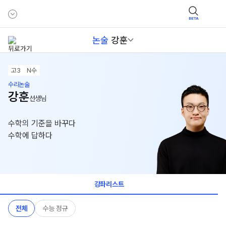
BETA
논술
강훈
고3
N수
수리논술
강훈
선생님
수학의 기준을 바꾸다
수학에 답하다
강좌리스트
전체
수능 정규