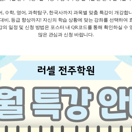
고3·고2·고1
2
어, 수학, 영어, 과학탐구, 한국사까지 과목별 맞춤 특강이 개강합니
썸머특강
2
대비, 등급 향상까지! 자신의 학습 상황에 맞는 강좌를 선택하여
비
8~9월 중간고사 대비 강좌
2
N
강의 일정 및 신청 방법은 포스터 내 QR코드를 통해 확인하실 수 
추석 집중 특강
많은 관심과 신청 바랍니다.
N
고2 수능 시작반
N
중3
[중3] 고등 대비반
N
BE