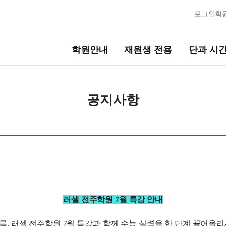
로그인
회
학원안내
재원생 전용
단과 시
단과 시간표
공지사항
스
LIVE 단과 집단 학습 시스템
고3·N수
7월 정규·특강 단과
2
8월 정규·특강 단과
2
기
9월 정규·특강 단과
2
N
러셀 전주학원 7월 특강 안내
반수 특강
2
의고사
대학별 논술 파이널 특강
N
고
엄 모의고사
름,
러셀 전주학원 7월 특강
과 함께 수능 실력을 한 단계 끌어올리