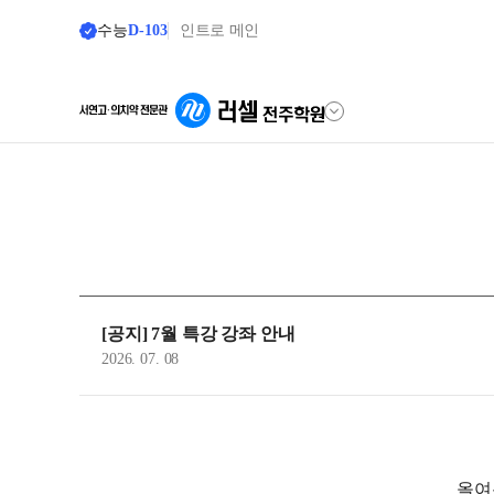
수능
D-103
인트로 메인
학원안내
재원생 전용
원장 인사말
편리한 온라인 서비
공지사항
모의고사 접수
[공지] 7월 특강 강좌 안내
학원 소개
재원생 콘텐츠
2026. 07. 08
주간 식단표
학습 콘텐츠 한눈에 보
셔틀버스 안내
OMEGA 모의고사
전국 대단위 실전 모
학원 상담
메가X대성 더 프리미
올여