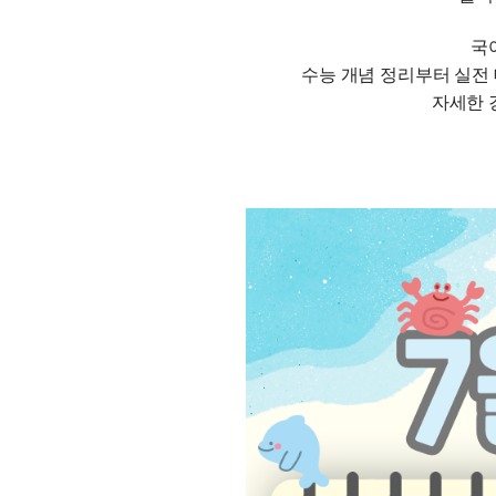
온라인 상담
ALPHA 모의고사
카카오톡 빠른 상담
국
수학 아이젠
수능 개념 정리부터 실전 
학원 시설
통합사회·과학 학평 대
자세한 
2026 수능 적중 문항
위치안내
재원생 특별 혜택
설명회·공개특강
메가패스 특별 지원
2026년 모의고사 일정
메가 스마트 리포트
실시간 질문답변 앱 QU