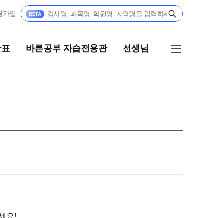
원가입
간표
바른공부 자습전용관
선생님
바른공부 자습전용관
선생님
바른공부 자습전용관 안내
선생님 커리큘럼
N수
선생님
027 N수 정규반
전체
027 N수 패키지반
국어
027 반수반
수학
027 파이널 정규반
영어
N
사회탐구
3·고2·고1
세요!