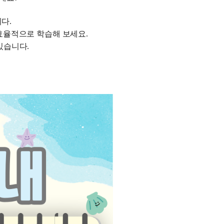
과학탐구
026 썸머스쿨
논술
다.
027 재학생 정규반
 효율적으로 학습해 보세요.
027 윈터스쿨
N
있습니다.
2026 입시결과