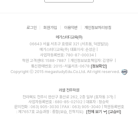
로그인
회원가입
이용약관
개인정보처리방침
메가스터디교육(주)
06643 서울 서초구 효령로 321 (서초동, 덕원빌딩)
메가스터디교육(주)
대표이사: 손성은 |
사업자등록번호: 780-87-00034
|
학원 고객센터: 1588-7887
| 개인정보보호책임자: 김영무
|
통신판매번호: 2015-서울서초-0678
[정보확인]
Copyright ⓒ 2015 megastudyEdu.Co.Ltd. All right reserved.
러셀 전주학원
전라북도 전주시 완산구 홍산로 262, 2층 일부 (효자동 3가) |
사업자등록번호 : 680-85-02102 | 대표자 : 정승락
문의전화 : 063) 905-3030 | FAX : 063) 905-3040 | 학원등록번호
: 제7657호 교습과정 : 종합(보습, 진학지도)
[전체 보기
]
[교습비]
blog
youtube
insta