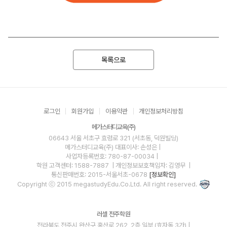
목록으로
로그인
회원가입
이용약관
개인정보처리방침
메가스터디교육(주)
06643 서울 서초구 효령로 321 (서초동, 덕원빌딩)
메가스터디교육(주)
대표이사: 손성은 |
사업자등록번호: 780-87-00034
|
학원 고객센터: 1588-7887
| 개인정보보호책임자: 김영무
|
통신판매번호: 2015-서울서초-0678
[정보확인]
Copyright ⓒ 2015 megastudyEdu.Co.Ltd. All right reserved.
러셀 전주학원
전라북도 전주시 완산구 홍산로 262, 2층 일부 (효자동 3가) |