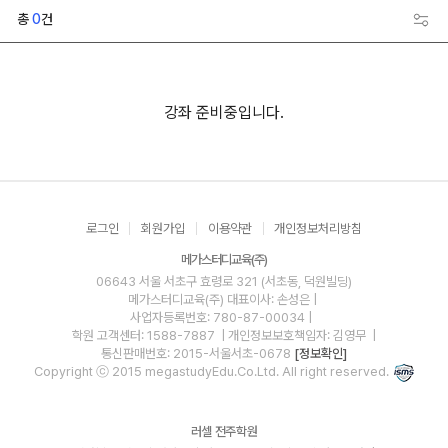
총
0
건
강좌 준비중입니다.
로그인
회원가입
이용약관
개인정보처리방침
메가스터디교육(주)
06643 서울 서초구 효령로 321 (서초동, 덕원빌딩)
메가스터디교육(주)
대표이사: 손성은 |
사업자등록번호: 780-87-00034
|
학원 고객센터: 1588-7887
| 개인정보보호책임자: 김영무
|
통신판매번호: 2015-서울서초-0678
[정보확인]
Copyright ⓒ 2015 megastudyEdu.Co.Ltd. All right reserved.
러셀 전주학원