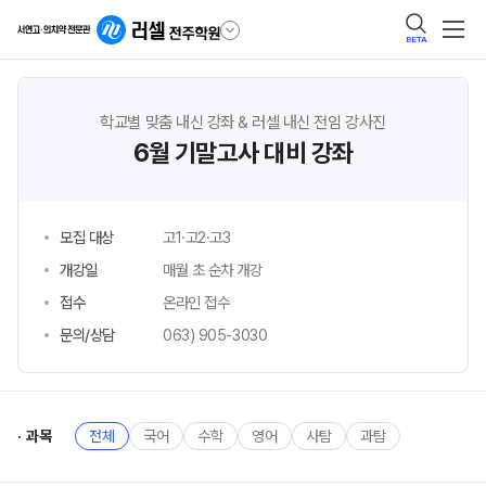
BETA
학교별 맞춤 내신 강좌 & 러셀 내신 전임 강사진
6월 기말고사 대비 강좌
모집 대상
고1·고2·고3
개강일
매월 초 순차 개강
접수
온라인 접수
문의/상담
063) 905-3030
과목
전체
국어
수학
영어
사탐
과탐