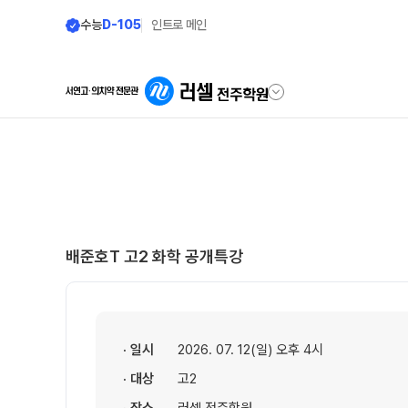
수능
D-105
인트로 메인
학원안내
재원생 전용
원장 인사말
편리한 온라인 서
공지사항
모의고사 접수
배준호T 고2 화학 공개특강
학원 소개
재원생 콘텐츠
주간 식단표
학습 콘텐츠 한눈에 보
셔틀버스 안내
OMEGA 모의고사
· 일시
2026. 07. 12(일) 오후 4시
전국 대단위 실전 모의
· 대상
고2
학원 상담
메가X대성 더 프리미