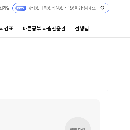
원가입
 시간표
바른공부 자습전용관
선생님
바른공부 자습전용관
선생님
바른공부 자습전용관 안내
선생님 커리큘럼
N수
선생님
2027 N수 정규반
전체
2027 N수 패키지반
국어
2027 반수반
수학
2027 파이널 정규반
영어
N
사회탐구
고3·고2·고1
예약마감