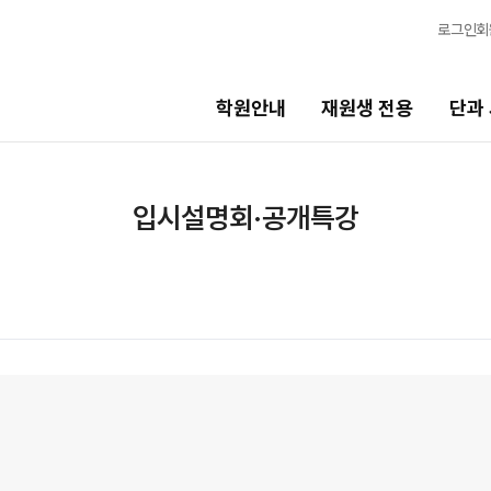
로그인
회
학원안내
재원생 전용
단과
단과 시간표
입시설명회·공개특강
비스
LIVE 단과 집단 학습 시스템
고3·N수
7월 정규·특강 단과
8월 정규·특강 단과
기
9월 정규·특강 단과
N
반수 특강
고사
대학별 논술 파이널 특강
N
엄 모의고사