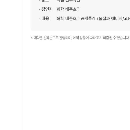
· 장소
러셀 전주학원
온라인 상담
ALPHA 모의고사
· 강연자
화학 배준호T
카카오톡 빠른 상담
수학 아이젠
· 내용
화학 배준호T 공개특강 (물질과 에너지/고
학원 시설
통합사회·과학 학평 대
2026 수능 적중 문항
위치안내
※ 예약은 선착순으로 진행되며, 예약 상황에 따라 조기 마감될 수 있습니다.
재원생 특별 혜택
설명회·공개특강
메가패스 특별 지원
2026년 모의고사 일정
메가 스마트 리포트
실시간 질문답변 앱 Q