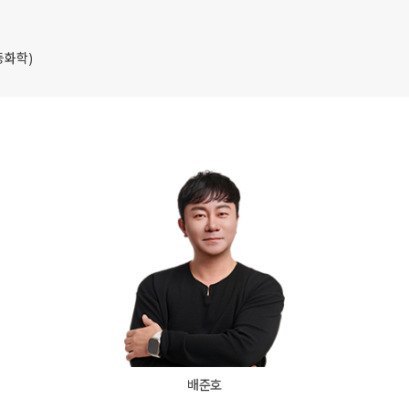
고3·고2·고1
썸머특강
등화학)
비
8~9월 중간고사 대비 강좌
N
추석 집중 특강
N
고2 수능 시작반
N
중3
[중3] 고등 대비반
N
UBE
배준호