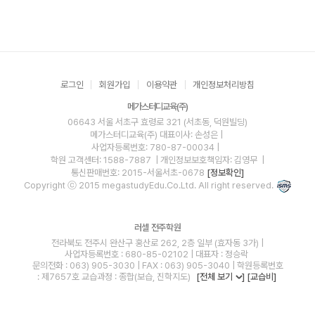
로그인
회원가입
이용약관
개인정보처리방침
메가스터디교육(주)
06643 서울 서초구 효령로 321 (서초동, 덕원빌딩)
메가스터디교육(주)
대표이사: 손성은 |
사업자등록번호: 780-87-00034
|
학원 고객센터: 1588-7887
| 개인정보보호책임자: 김영무
|
통신판매번호: 2015-서울서초-0678
[정보확인]
Copyright ⓒ 2015 megastudyEdu.Co.Ltd. All right reserved.
러셀 전주학원
전라북도 전주시 완산구 홍산로 262, 2층 일부 (효자동 3가) |
사업자등록번호 : 680-85-02102 | 대표자 : 정승락
문의전화 : 063) 905-3030 | FAX : 063) 905-3040 | 학원등록번호
: 제7657호 교습과정 : 종합(보습, 진학지도)
[전체 보기
]
[교습비]
blog
youtube
insta