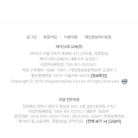
로그인
회원가입
이용약관
개인정보처리방침
메가스터디교육(주)
06643 서울 서초구 효령로 321 (서초동, 덕원빌딩)
메가스터디교육(주)
대표이사: 손성은 |
사업자등록번호: 780-87-00034
|
학원 고객센터: 1588-7887
| 개인정보보호책임자: 김영무
|
통신판매번호: 2015-서울서초-0678
[정보확인]
Copyright ⓒ 2015 megastudyEdu.Co.Ltd. All right reserved.
러셀 전주학원
전라북도 전주시 완산구 홍산로 262, 2층 일부 (효자동 3가) |
사업자등록번호 : 680-85-02102 | 대표자 : 정승락
문의전화 : 063) 905-3030 | FAX : 063) 905-3040 | 학원등록번호
: 제7657호 교습과정 : 종합(보습, 진학지도)
[전체 보기
]
[교습비]
blog
youtube
insta