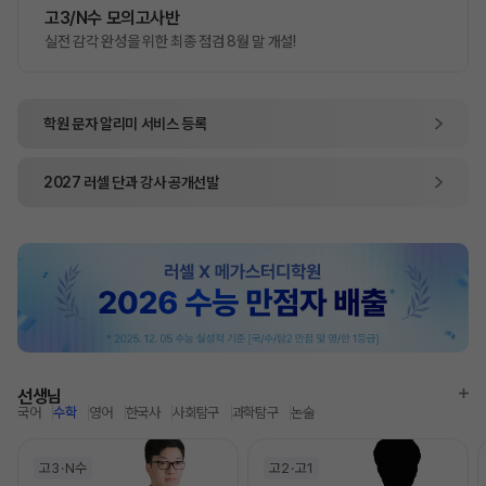
고3/N수 모의고사반
실전 감각 완성을 위한 최종 점검 8월 말 개설!
학원 문자 알리미
서비스 등록
2027
러셀 단과
강사 공개선발
선생님
국어
수학
영어
한국사
사회탐구
과학탐구
논술
고3
N수
고2
고1