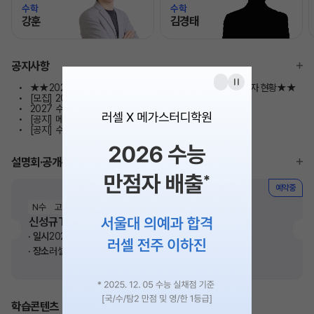
수학
수학
강훈
김경태
모바일이동
모바일이동
공지사항
★★2024~2026 러셀 전주 수능 만점자 배출 및 대입 합격자 현황★★
[모집] 2027 ★N수 정규반★ 모집요강 안내
2027 수시 합격예측 서비스 이용안내
N
[공지] 메디컬 설명회
[공지] 수능 시뮬레이션 프로그램 모의고사반 모집 안내
설명회·공개특강
예약중
N수
고3
신성규T 수학 전대실모 8월 해설강의
일시
2026. 08. 19(수) 오후 3시
장소
러셀 전주학원
학습콘텐츠