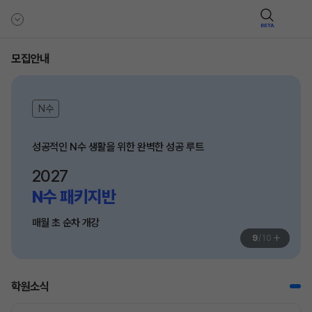
BETA
모집안내
N수
반수생을 위한 고효율 압축특강
반수 특강
매월 초 순차 개강
+
10
/
10
학원소식