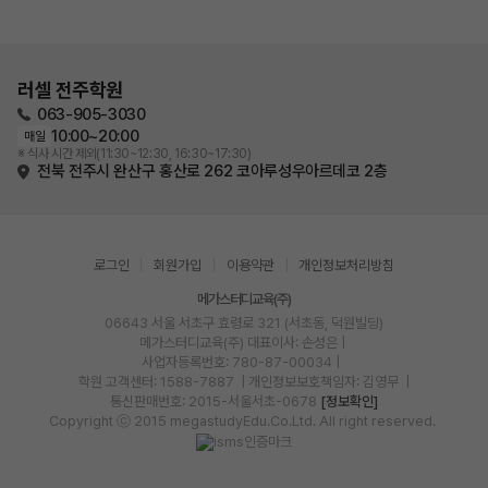
러셀 전주학원
063-905-3030
10:00~20:00
매일
※ 식사 시간 제외(11:30~12:30, 16:30~17:30)
전북 전주시 완산구 홍산로 262 코아루성우아르데코 2층
로그인
회원가입
이용약관
개인정보처리방침
메가스터디교육(주)
06643 서울 서초구 효령로 321 (서초동, 덕원빌딩)
메가스터디교육(주)
대표이사: 손성은 |
사업자등록번호: 780-87-00034
|
학원 고객센터: 1588-7887
| 개인정보보호책임자: 김영무
|
통신판매번호: 2015-서울서초-0678
[정보확인]
Copyright ⓒ 2015 megastudyEdu.Co.Ltd. All right reserved.