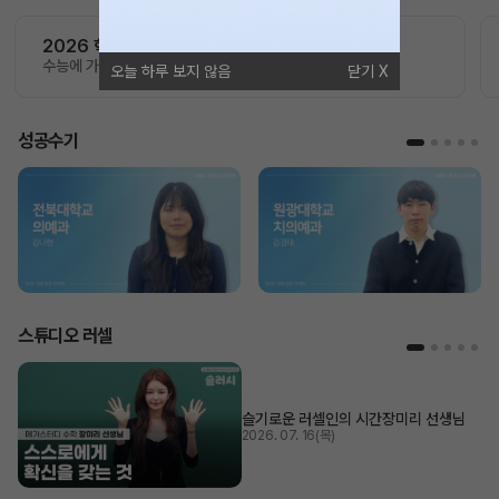
2026 학습 콘텐츠 한눈에 보기
수능에 가장 가까운 학습의 기준
오늘 하루 보지 않음
닫기
성공수기
스튜디오 러셀
슬기로운 러셀인의 시간
장미리 선생님
2026. 07. 16(목)