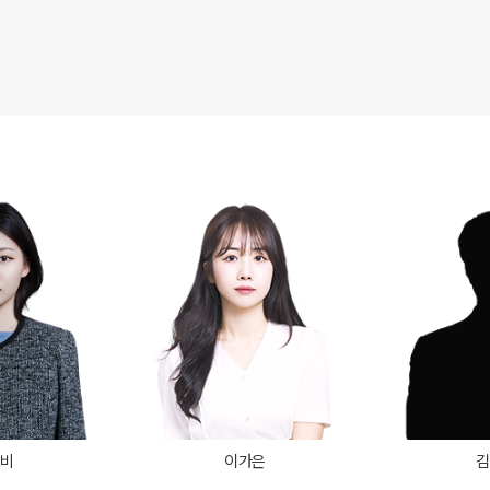
고3·고2·고1
썸머특강
비
8~9월 중간고사 대비 강좌
N
추석 집중 특강
N
고2 수능 시작반
N
중3
[중3] 고등 대비반
N
UBE
효비
이가은
김