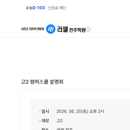
수능
D-103
인트로 메인
학원안내
재원생 전용
원장 인사말
편리한 온라인 서
공지사항
모의고사 접수
고2 썸머스쿨 설명회
학원 소개
재원생 콘텐츠
주간 식단표
학습 콘텐츠 한눈에 보
셔틀버스 안내
OMEGA 모의고사
· 일시
2026. 06. 20(토) 오후 2시
전국 대단위 실전 모의
· 대상
고2
학원 상담
메가X대성 더 프리미