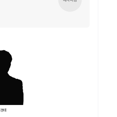
과학탐구
2026 썸머스쿨
논술
2027 재학생 정규반
2027 윈터스쿨
N
2026 입시결과
경태