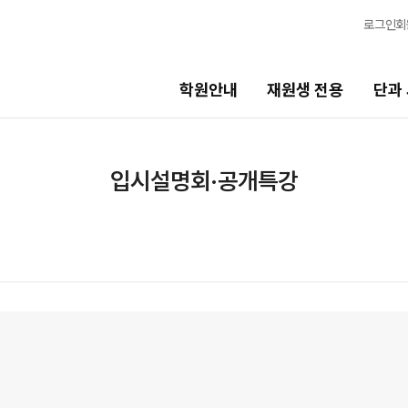
로그인
회
학원안내
재원생 전용
단과
단과 시간표
입시설명회·공개특강
비스
LIVE 단과 집단 학습 시스템
고3·N수
7월 정규·특강 단과
8월 정규·특강 단과
기
9월 정규·특강 단과
N
반수 특강
고사
대학별 논술 파이널 특강
N
엄 모의고사