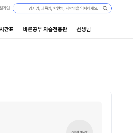
원가입
 시간표
바른공부 자습전용관
선생님
바른공부 자습전용관
선생님
바른공부 자습전용관 안내
선생님 커리큘럼
N수
선생님
2027 N수 정규반
전체
2027 N수 패키지반
국어
2027 반수반
수학
2027 파이널 정규반
영어
N
사회탐구
고3·고2·고1
예약마감