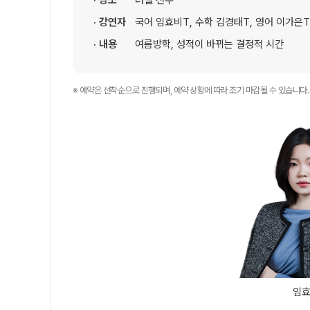
· 장소
러셀 전주
온라인 상담
ALPHA 모의고사
· 강연자
국어 임효비T, 수학 김경태T, 영어 이가은T
카카오톡 빠른 상담
수학 아이젠
· 내용
여름방학, 성적이 바뀌는 결정적 시간
학원 시설
통합사회·과학 학평 대
2026 수능 적중 문항
위치안내
※ 예약은 선착순으로 진행되며, 예약 상황에 따라 조기 마감될 수 있습니다.
재원생 특별 혜택
설명회·공개특강
메가패스 특별 지원
2026년 모의고사 일정
메가 스마트 리포트
실시간 질문답변 앱 Q
임