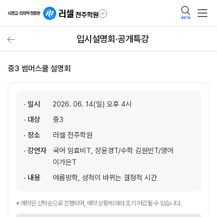
BETA
입시설명회·공개특강
중3 썸머스쿨 설명회
· 일시
2026. 06. 14(일) 오후 4시
· 대상
중3
· 장소
러셀 전주학원
· 강연자
국어 임효비T, 장윤경T/수학 김원빈T/영어
이가은T
· 내용
여름방학, 성적이 바뀌는 결정적 시간
※ 예약은 선착순으로 진행되며, 예약 상황에 따라 조기 마감될 수 있습니다.