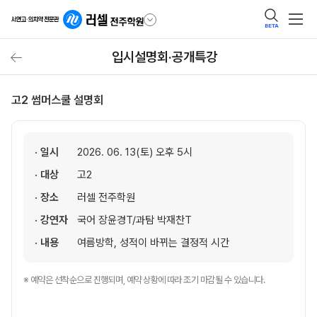
BETA
입시설명회·공개특강
고2 썸머스쿨 설명회
· 일시
2026. 06. 13(토) 오후 5시
· 대상
고2
· 장소
러셀 전주학원
· 강연자
국어 장윤경T/과탐 박재찬T
· 내용
여름방학, 성적이 바뀌는 결정적 시간
※ 예약은 선착순으로 진행되며, 예약 상황에 따라 조기 마감될 수 있습니다.