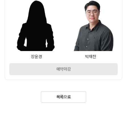
장윤경
박재찬
예약마감
목록으로